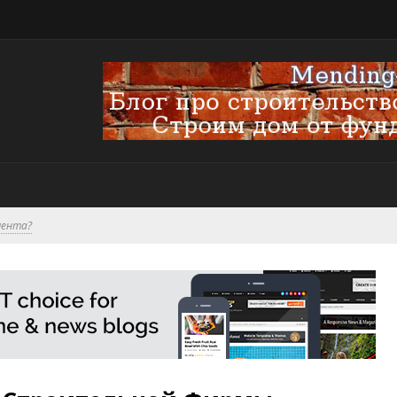
мента?