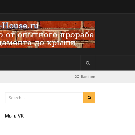
Random
Мы в VK