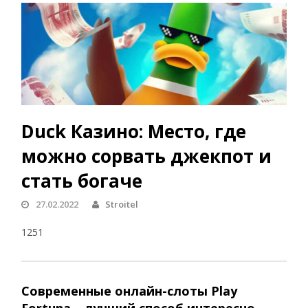
Duck Казино: Место, где
можно сорвать джекпот и
стать богаче
27.02.2022
Stroitel
1251
Современные онлайн-слоты Play
Fortuna – лучший способ интересно