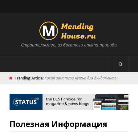
Строительство, из богатого опыта прораба
Trending Article:
Какая арматура нужна для фундамента?
Полезная Информация