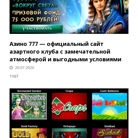
Азино 777 — официальный сайт
азартного клуба с замечательной
атмосферой и выгодными условиями
20.07.2020
1167