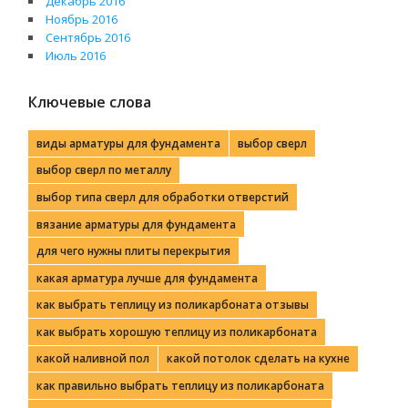
Декабрь 2016
Ноябрь 2016
Сентябрь 2016
Июль 2016
Ключевые слова
виды арматуры для фундамента
выбор сверл
выбор сверл по металлу
выбор типа сверл для обработки отверстий
вязание арматуры для фундамента
для чего нужны плиты перекрытия
какая арматура лучше для фундамента
как выбрать теплицу из поликарбоната отзывы
как выбрать хорошую теплицу из поликарбоната
какой наливной пол
какой потолок сделать на кухне
как правильно выбрать теплицу из поликарбоната