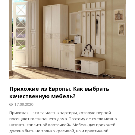
Прихожие из Европы. Как выбрать
качественную мебель?
17.09.2020
Прихожая – эта та часть квартиры, которую первой
посещают гости вашего дома. Поэтому ее смело можно
назвать «визитной карточкой». Мебель для прихожей
должна быть не только красивой, но и практичной.