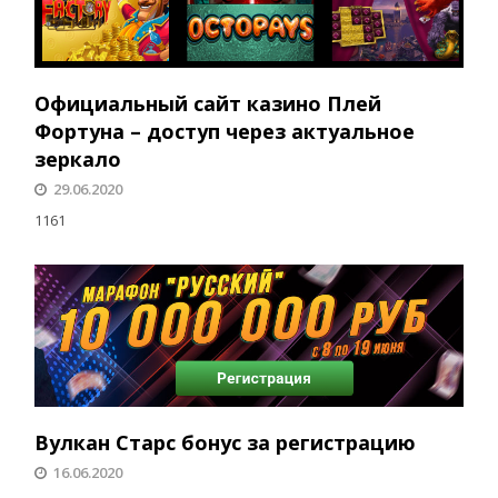
Официальный сайт казино Плей
Фортуна – доступ через актуальное
зеркало
29.06.2020
1161
Вулкан Старс бонус за регистрацию
16.06.2020