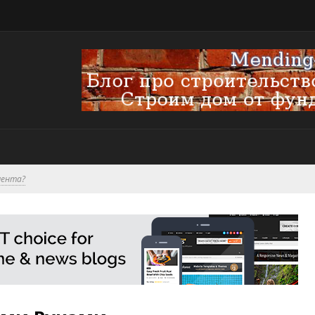
мента?