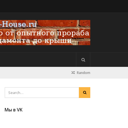
Random
Мы в VK