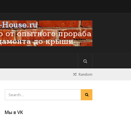
Random
Мы в VK