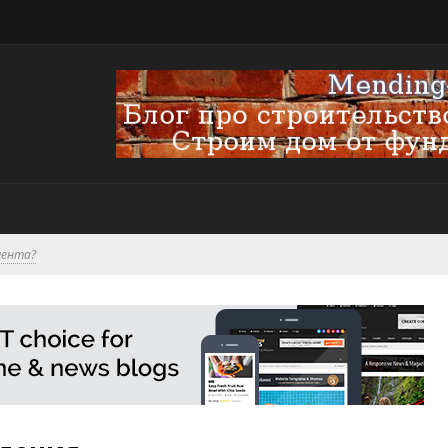
мента?