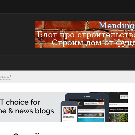
мента?