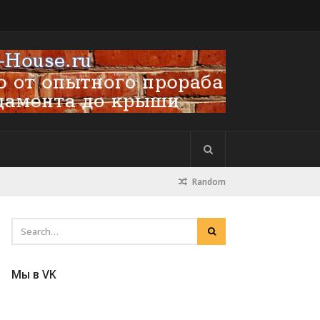
Random
Мы в VK