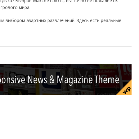
тдыха? Выбрав Максбетслотс, вы точно не пожалеете.
игрового мира.
ым выбором азартных развлечений. Здесь есть реальные