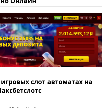
ино Онлайн
 игровых слот автоматах на
Максбетслотс