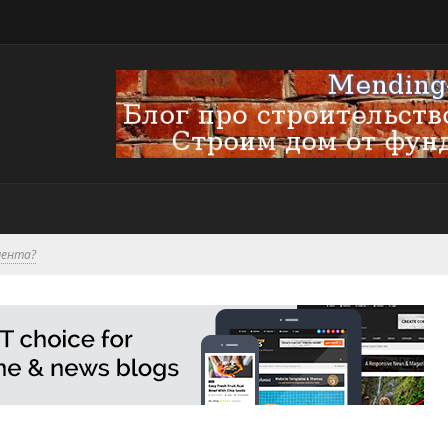
мента?