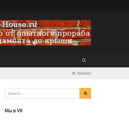
Random
Мы в VK