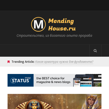
Строительство, из богатого опыта прораба
Trending Article:
Какая арматура нужна для фундамента?