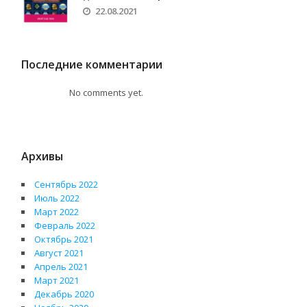
22.08.2021
Последние комментарии
No comments yet.
Архивы
Сентябрь 2022
Июль 2022
Март 2022
Февраль 2022
Октябрь 2021
Август 2021
Апрель 2021
Март 2021
Декабрь 2020