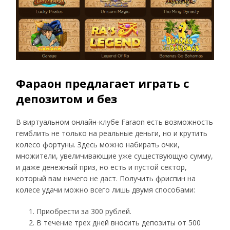
Фараон предлагает играть с
депозитом и без
В виртуальном онлайн-клубе Faraon есть возможность
гемблить не только на реальные деньги, но и крутить
колесо фортуны. Здесь можно набирать очки,
множители, увеличивающие уже существующую сумму,
и даже денежный приз, но есть и пустой сектор,
который вам ничего не даст. Получить фриспин на
колесе удачи можно всего лишь двумя способами:
Приобрести за 300 рублей.
В течение трех дней вносить депозиты от 500