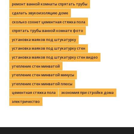
ремонт ванной комнаты спрятать трубы
сделать звукоизоляцию доме
сколько сохнет цементная стяжка пола
спрятать трубы ванной комнате фото
установка маяков под штукатурку
установка маяков под штукатурку стен
установка маяков под штукатурку стен видео
утепление стен минватой
утепление стен минватой минусы
утепление стен минватой плюсы
цементная стяжка пола
экономия при стройке дома
электричество