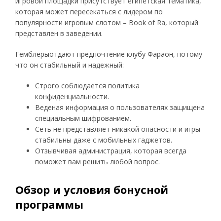
игровой площадки присутствует египетская тематика,
которая может пересекаться с лидером по
популярности игровым слотом – Book of Ra, который
представлен в заведении.
Гемблерыотдают предпочтение клубу Фараон, потому
что он стабильный и надежный:
Строго соблюдается политика
конфиденциальности.
Веденая информация о пользователях защищена
специальным шифрованием.
Сеть не представляет никакой опасности и игры
стабильны даже с мобильных гаджетов.
Отзывчивая администрация, которая всегда
поможет вам решить любой вопрос.
Обзор и условия бонусной
программы