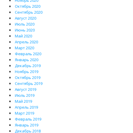
Ноябрь 2020
Октябрь 2020
Сентябрь 2020
Август 2020
Июль 2020
Июнь 2020
Май 2020
Апрель 2020
Март 2020
Февраль 2020
Январь 2020
Декабрь 2019
Ноябрь 2019
Октябрь 2019
Сентябрь 2019
Август 2019
Июль 2019
Май 2019
Апрель 2019
Март 2019
Февраль 2019
Январь 2019
Декабрь 2018