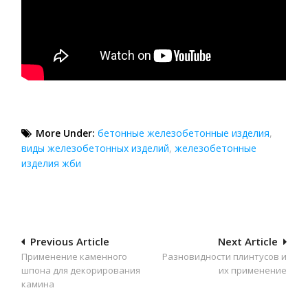
More Under:
бетонные железобетонные изделия
,
виды железобетонных изделий
,
железобетонные
изделия жби
Навигация
Previous Article
Next Article
Применение каменного
Разновидности плинтусов и
по
шпона для декорирования
их применение
записям
камина