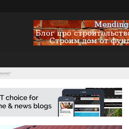
мента?