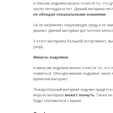
К плюсам ондулина можно отнести то, что д
около пятнадцати лет. Данный материал нес
не обладая специальными знаниями
.
Он не загрязняет окружающую среду и не пр
дешево. Данный материал достаточно износос
У этого материала большой ассортимент, вы
узору.
Минусы ондулина
К минусам ондулина можно отнести то, что 
плавиться. Обесцвечивание ондулина также 
временем выгорает.
Пожароопасный материал ондулин придется 
морозе материал
может лопнуть
. Также он
будут скатываться с крыши.