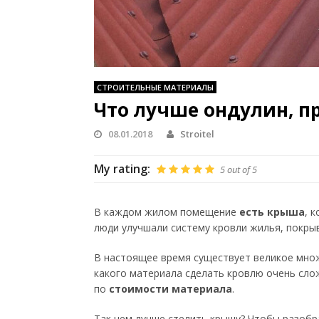
СТРОИТЕЛЬНЫЕ МАТЕРИАЛЫ
Что лучше ондулин, 
08.01.2018
Stroitel
My rating:
5
out of
5
В каждом жилом помещение
есть крыша
, 
люди улучшали систему кровли жилья, покр
В настоящее время существует великое множ
какого материала сделать кровлю очень слож
по
стоимости материала
.
Так чем лучше стелить крышу? Чтобы разоб