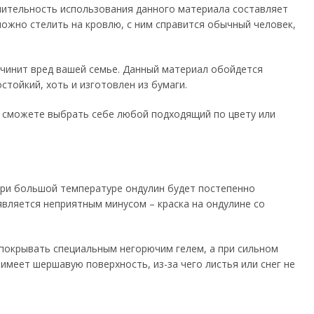
лительность использования данного материала составляет
ложно стелить на кровлю, с ним справится обычный человек,
ичинит вред вашей семье. Данный материал обойдется
тойкий, хоть и изготовлен из бумаги.
 сможете выбрать себе любой подходящий по цвету или
при большой температуре ондулин будет постепенно
является неприятным минусом – краска на ондулине со
покрывать специальным негорючим гелем, а при сильном
 имеет шершавую поверхность, из-за чего листья или снег не