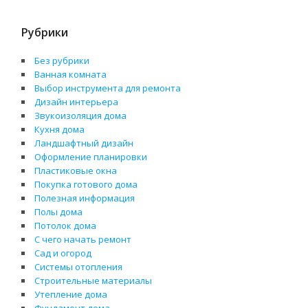
Рубрики
Без рубрики
Ванная комната
Выбор инструмента для ремонта
Дизайн интерьера
Звукоизоляция дома
Кухня дома
Ландшафтный дизайн
Оформление планировки
Пластиковые окна
Покупка готового дома
Полезная информация
Полы дома
Потолок дома
С чего начать ремонт
Сад и огород
Системы отопления
Строительные материалы
Утепление дома