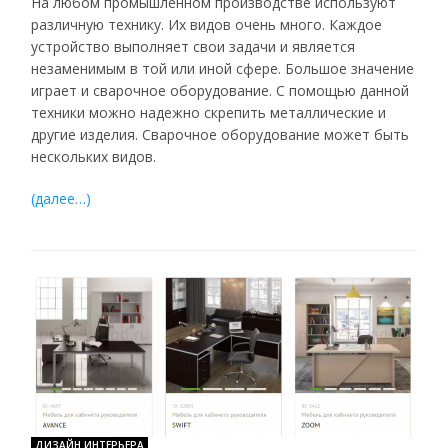
На любом промышленном производстве используют
различную технику. Их видов очень много. Каждое
устройство выполняет свои задачи и является
незаменимым в той или иной сфере. Большое значение
играет и сварочное оборудование. С помощью данной
техники можно надежно скрепить металлические и
другие изделия. Сварочное оборудование может быть
нескольких видов.
(далее…)
ДИЗАЙН ИНТЕРЬЕРА