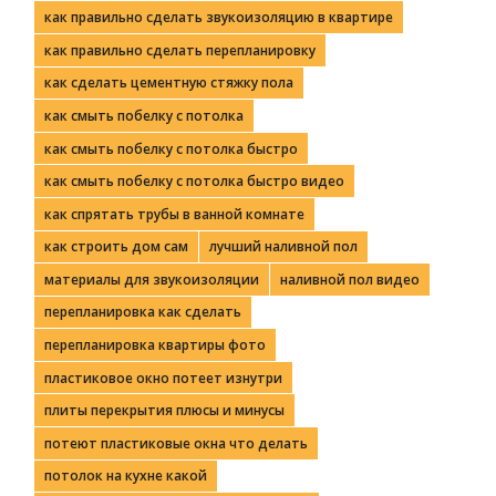
как правильно сделать звукоизоляцию в квартире
как правильно сделать перепланировку
как сделать цементную стяжку пола
как смыть побелку с потолка
как смыть побелку с потолка быстро
как смыть побелку с потолка быстро видео
как спрятать трубы в ванной комнате
как строить дом сам
лучший наливной пол
материалы для звукоизоляции
наливной пол видео
перепланировка как сделать
перепланировка квартиры фото
пластиковое окно потеет изнутри
плиты перекрытия плюсы и минусы
потеют пластиковые окна что делать
потолок на кухне какой