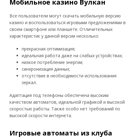
Мобильное казино Вулкан
Все пользователи могут скачать мобильную версию
казино и воспользоваться игровыми предложениями в
своем смартфоне или планшете. Отличительных
характеристик у данной версии несколько:
прекрасная оптимизация;
идеальная работа даже на слабых устройствах;
низкое потребление энергии;
синхронизация данных;
отсутствие в необходимости использования
зеркал.
Адаптация под телефоны обеспечена высоким
качеством автоматов, идеальной графикой и высокой
скоростью работы. Также особо нет требований по
высокой скорости интернета.
Игровые автоматы из клуба