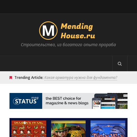
Строительство, из богатого опыта прораба
Trending Article:
Какая арматура нужна для фундамента?