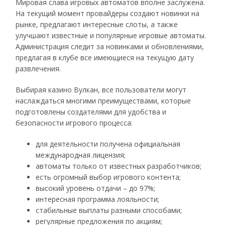
Мировая слава игровых автоматов вполне заслужена.
На текущий момент провайдеры создают новинки на
рынке, предлагают интересные слоты, а также
улучшают известные и популярные игровые автоматы.
Администрация следит за новинками и обновлениями,
предлагая в клубе все имеющиеся на текущую дату
развлечения.
Выбирая казино Вулкан, все пользователи могут
наслаждаться многими преимуществами, которые
подготовлены создателями для удобства и
безопасности игрового процесса:
для деятельности получена официальная
международная лицензия;
автоматы только от известных разработчиков;
есть огромный выбор игрового контента;
высокий уровень отдачи – до 97%;
интересная программа лояльности;
стабильные выплаты разными способами;
регулярные предложения по акциям;