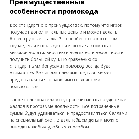
Преимущественные
особенности промокода
Всё стандартно о преимуществах, потому что игрок
получает дополнительные деньги и может делать
более крупные ставки. Это особенно важно в том
случае, если используются игровые автоматы с
высокой волатильностью и всегда есть вероятность
получить большой куш. По сравнению со
стандартными бонусами промокод всегда будет
отличаться большими плюсами, ведь он может
предоставляться независимо от действий
пользователя.
Также пользователи могут рассчитывать на удвоение
баллов в программе лояльности. Все потраченные
суммы будут удваиваться, и предоставляться баллами
на специальный счет. В дальнейшем деньги можно
выводить любым удобным способом.