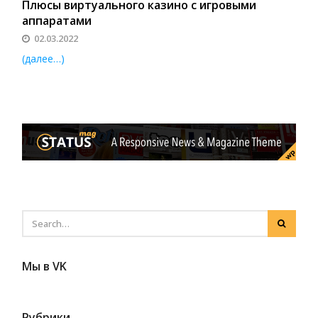
Плюсы виртуального казино с игровыми
аппаратами
02.03.2022
(далее…)
Мы в VK
Рубрики