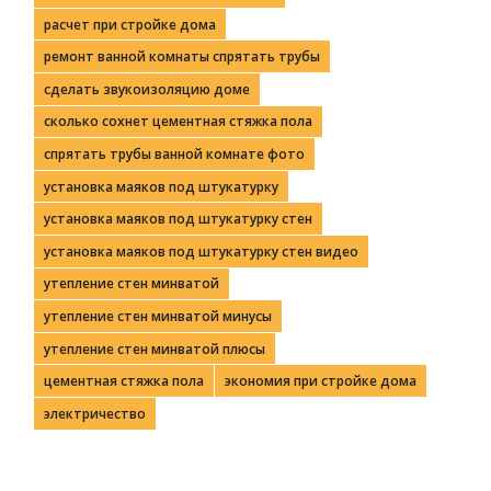
расчет при стройке дома
ремонт ванной комнаты спрятать трубы
сделать звукоизоляцию доме
сколько сохнет цементная стяжка пола
спрятать трубы ванной комнате фото
установка маяков под штукатурку
установка маяков под штукатурку стен
установка маяков под штукатурку стен видео
утепление стен минватой
утепление стен минватой минусы
утепление стен минватой плюсы
цементная стяжка пола
экономия при стройке дома
электричество