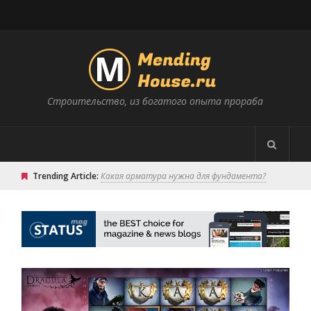
Строительство, из богатого опыта прораба
Trending Article:
Какая арматура нужна для фундамента?