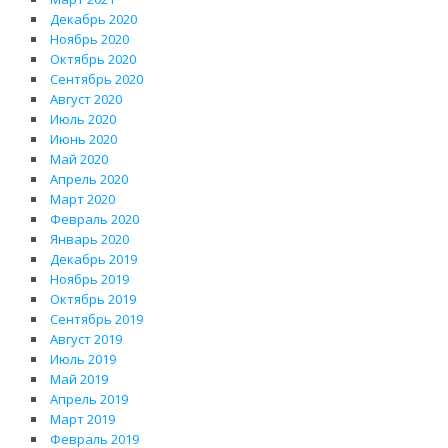
Декабрь 2020
Ноябрь 2020
Октябрь 2020
Сентябрь 2020
Август 2020
Июль 2020
Июнь 2020
Май 2020
Апрель 2020
Март 2020
Февраль 2020
Январь 2020
Декабрь 2019
Ноябрь 2019
Октябрь 2019
Сентябрь 2019
Август 2019
Июль 2019
Май 2019
Апрель 2019
Март 2019
Февраль 2019