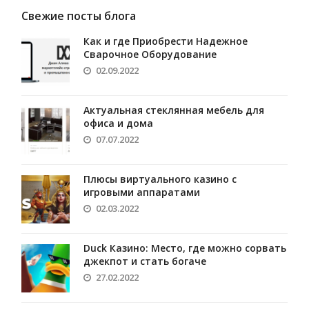
Свежие посты блога
Как и где Приобрести Надежное
Сварочное Оборудование
02.09.2022
Актуальная стеклянная мебель для
офиса и дома
07.07.2022
Плюсы виртуального казино с
игровыми аппаратами
02.03.2022
Duck Казино: Место, где можно сорвать
джекпот и стать богаче
27.02.2022