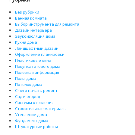
Без рубрики
Ванная комната
Выбор инструмента для ремонта
Дизайн интерьера
Звукоизоляция дома
Кухня дома
Ландшафтный дизайн
Оформление планировки
Пластиковые окна
Покупка готового дома
Полезная информация
Полы дома
Потолок дома
С чего начать ремонт
Сад и огород
Системы отопления
Строительные материалы
Утепление дома
Фундамент дома
Штукатурные работы