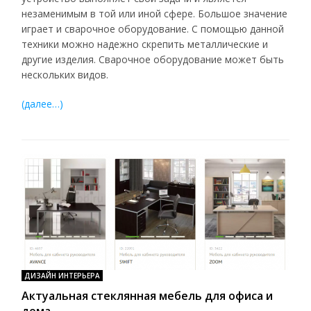
незаменимым в той или иной сфере. Большое значение
играет и сварочное оборудование. С помощью данной
техники можно надежно скрепить металлические и
другие изделия. Сварочное оборудование может быть
нескольких видов.
(далее…)
ДИЗАЙН ИНТЕРЬЕРА
Актуальная стеклянная мебель для офиса и
дома